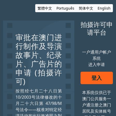
繁體中文
Português
简体中文
English
拍摄许可申
请平台
审批在澳门进
行制作及导演
一户通用户帐户
故事片、纪录
系统
片、广告片的
进入申请
申请 (拍摄许
登入
可)
按照经七月二十八日第
本系统仅供已于
10/2003号法律修改的十
澳门公共服务一
月二十六日第 47/98/M
户通注册之澳门
号法令——核准对特定经
居民及实体账号
济活动发出行政准照之制